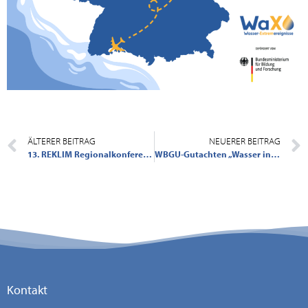
ÄLTERER BEITRAG
NEUERER BEITRAG
13. REKLIM Regionalkonferenz, 25.09.2024, Umweltforum Berlin: Regionale Klimaanpassung in Nord- und Ostdeutschland: Herausforderungen und Lösungsansätze
WBGU-Gutachten „Wasser in einer aufgeheizten Welt“: Dringender Handlungsbedarf für ein zukunftsfähiges Wassermanagement
Kontakt