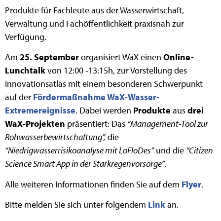
Produkte für Fachleute aus der Wasserwirtschaft,
Verwaltung und Fachöffentlichkeit praxisnah zur
Verfügung.
Am
25. September
organisiert WaX einen
Online-
Lunchtalk
von 12:00 -13:15h, zur Vorstellung des
Innovationsatlas mit einem besonderen Schwerpunkt
auf der
Fördermaßnahme WaX-Wasser-
Extremereignisse
. Dabei werden
Produkte
aus
drei
WaX-Projekten
präsentiert: Das
“Management-Tool zur
Rohwasserbewirtschaftung”,
die
“Niedrigwasserrisikoanalyse mit LoFloDes”
und die
“Citizen
Science Smart App in der Starkregenvorsorge”
.
Alle weiteren Informationen finden Sie auf dem
Flyer
.
Bitte melden Sie sich unter folgendem
Link
an.