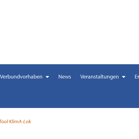
Verbundvorhaben
News
Veranstaltungen
E
-Tool KlimA-Lok