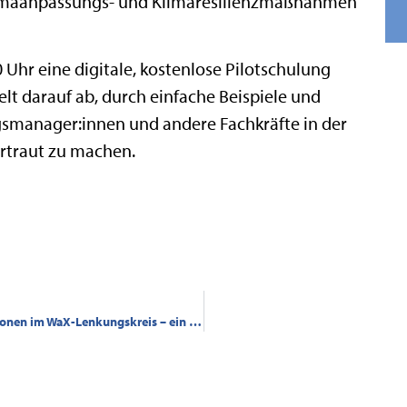
limaanpassungs- und Klimaresilienzmaßnahmen
0 Uhr eine digitale, kostenlose Pilotschulung
ielt darauf ab, durch einfache Beispiele und
manager:innen und andere Fachkräfte in der
traut zu machen.
Inspirierender Austausch und produktive Diskussionen im WaX-Lenkungskreis – ein Zwischenfazit