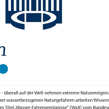
 überall auf der Welt nehmen extreme Naturereigniss
r wasserbezogenen Naturgefahren arbeiten Wissensch
em Titel „Wasser-Extremereignisse“ (WaX) vom Bundes