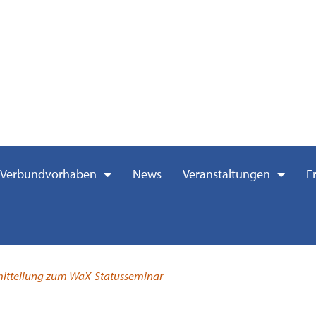
Verbundvorhaben
News
Veranstaltungen
E
mitteilung zum WaX-Statusseminar